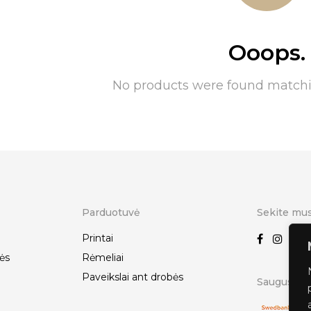
Ooops.
No products were found matchin
Parduotuvė
Sekite mu
Printai
ės
Rėmeliai
Paveikslai ant drobės
Saugus ats