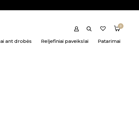
0
ai ant drobės
Reljefiniai paveikslai
Patarimai