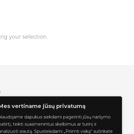
g your selection.
s
Mes vertiname jūsų privatumą
Naudojame slapukus siekdami pagerinti jūsų naršymo
iskaitymas
patirtį, teikti suasmenintus skelbimus ar turinį ir
analizuoti srautą. Spustelėdami „Priimti viską“ sutinkate