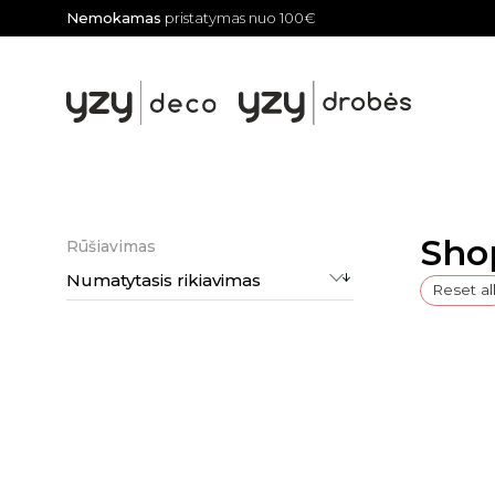
Nemokamas
pristatymas nuo 100€
Sho
Rūšiavimas
Numatytasis rikiavimas
Reset al