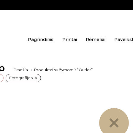
Pagrindinis
Printai
Rėmeliai
Paveiksl
p
Pradžia
Produktai su žymomis “Outlet”
×
l
Fotografijos