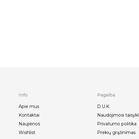
Info
Pagalba
Apie mus
D.U.K.
Kontaktai
Naudojimosi taisykl
Naujienos
Privatumo politika
Wishlist
Prekių grąžinimas