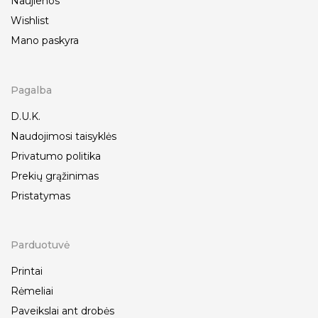
Naujienos
Wishlist
Mano paskyra
Pagalba
D.U.K.
Naudojimosi taisyklės
Privatumo politika
Prekių grąžinimas
Pristatymas
Parduotuvė
Printai
Rėmeliai
Paveikslai ant drobės