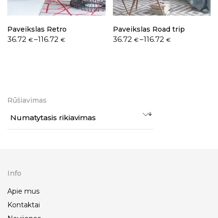
Paveikslas Retro
Paveikslas Road trip
36.72
–
116.72
36.72
–
116.72
€
€
€
€
Rūšiavimas
Numatytasis rikiavimas
Info
Apie mus
Kontaktai