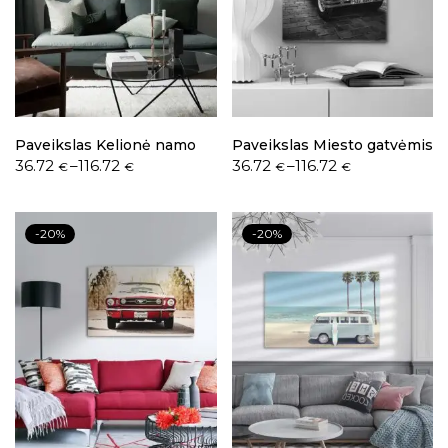
Paveikslas Kelionė namo
Paveikslas Miesto gatvėmis
36.72
–
116.72
36.72
–
116.72
€
€
€
€
-20%
-20%