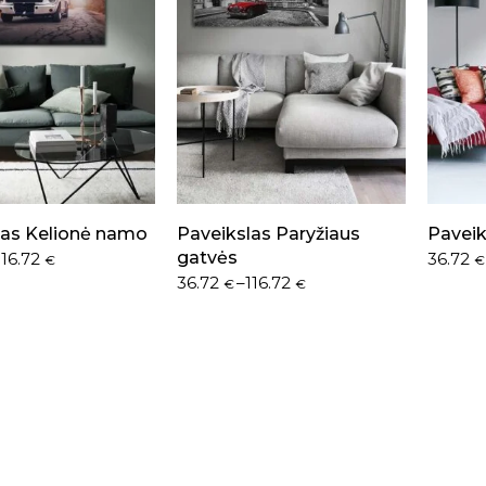
las Kelionė namo
Paveikslas Paryžiaus
Paveik
gatvės
116.72
36.72
€
€
36.72
–
116.72
€
€