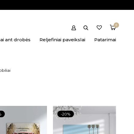
0
ai ant drobės
Reljefiniai paveikslai
Patarimai
biliai
%
-20%