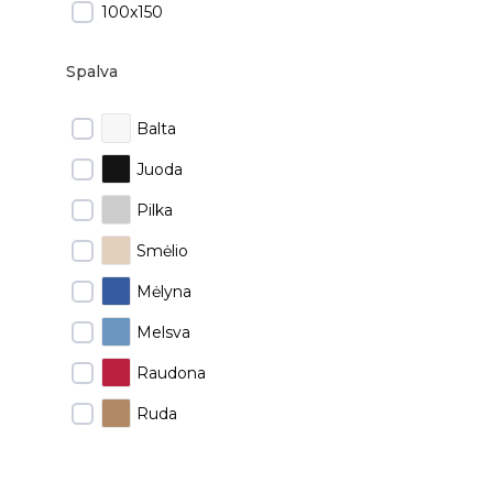
100x150
Spalva
Balta
Juoda
Pilka
Smėlio
Mėlyna
Melsva
Raudona
Ruda