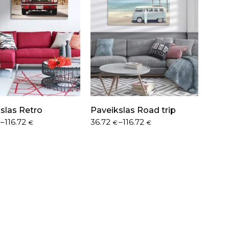
slas Retro
Paveikslas Road trip
–
116.72
36.72
–
116.72
€
€
€