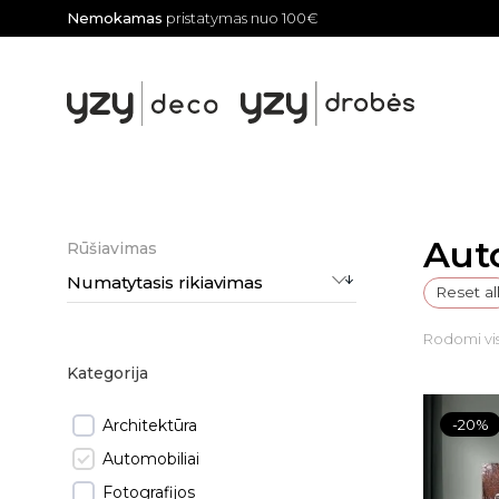
Nemokamas
pristatymas nuo 100€
Aut
Rūšiavimas
Numatytasis rikiavimas
Reset al
Rodomi visi
Kategorija
Architektūra
-20%
Automobiliai
Fotografijos