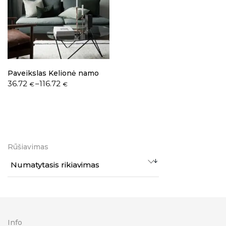
Paveikslas Kelionė namo
36.72
–
116.72
€
€
Rūšiavimas
Numatytasis rikiavimas
Info