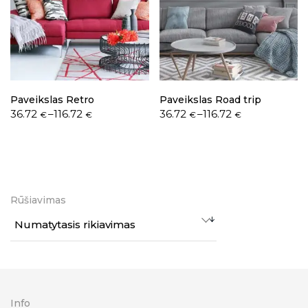
Paveikslas Retro
Paveikslas Road trip
36.72
–
116.72
36.72
–
116.72
€
€
€
€
Rūšiavimas
Numatytasis rikiavimas
Info