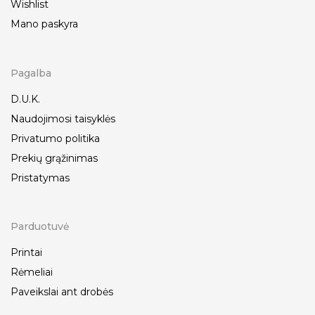
Wishlist
Mano paskyra
Pagalba
D.U.K.
Naudojimosi taisyklės
Privatumo politika
Prekių grąžinimas
Pristatymas
Parduotuvė
Printai
Rėmeliai
Paveikslai ant drobės