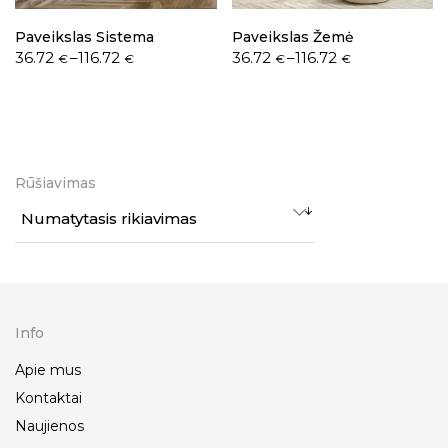
Paveikslas Sistema
Paveikslas Žemė
36.72
–
116.72
36.72
–
116.72
€
€
€
€
Rūšiavimas
Numatytasis rikiavimas
Info
Apie mus
Kontaktai
Naujienos