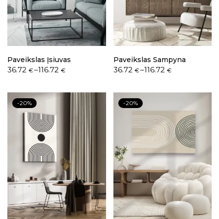
Paveikslas Įsiuvas
Paveikslas Sampyna
36.72
–
116.72
36.72
–
116.72
€
€
€
€
-20%
-20%