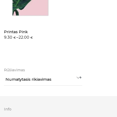
Printas Pink
9.30
–
22.00
€
€
Rūšiavimas
Numatytasis rikiavimas
Info