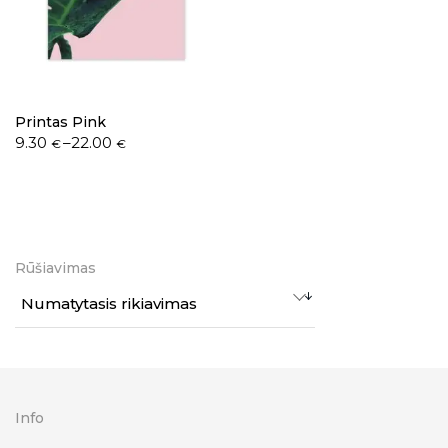
Printas Pink
9.30
–
22.00
€
€
Rūšiavimas
Numatytasis rikiavimas
Info