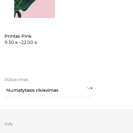
Printas Pink
9.30
–
22.00
€
€
Rūšiavimas
Numatytasis rikiavimas
Info