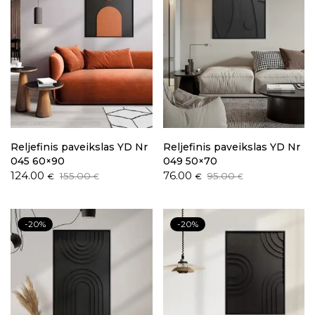
Reljefinis paveikslas YD Nr
Reljefinis paveikslas YD Nr
045 60×90
049 50×70
Original
Current
Original
Current
124.00
76.00
155.00
95.00
€
€
€
€
price
price
price
price
was:
is:
was:
is:
155.00 €.
124.00 €.
95.00 €.
76.00 €.
-20%
-20%