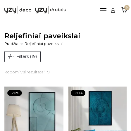
Pagrindinis
0
Printai
Rėmeliai
Paveikslai ant drobės
Reljefiniai paveikslai
Pradžia
Reljefiniai paveikslai
Reljefiniai paveikslai
Patarimai
Filters (19)
Nemokamas
pristatymas nuo 100€
Rodomi visi rezultatai: 19
-20%
-20%