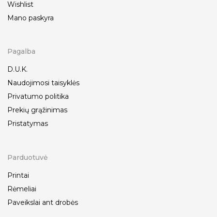
Wishlist
Mano paskyra
Pagalba
D.U.K.
Naudojimosi taisyklės
Privatumo politika
Prekių grąžinimas
Pristatymas
Parduotuvė
Printai
Rėmeliai
Paveikslai ant drobės