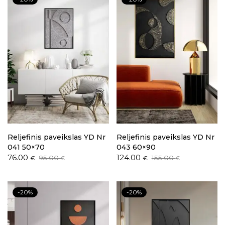
Reljefinis paveikslas YD Nr
Reljefinis paveikslas YD Nr
041 50×70
043 60×90
Original
Current
Original
Current
76.00
124.00
95.00
155.00
€
€
€
€
price
price
price
price
was:
is:
was:
is:
95.00 €.
76.00 €.
155.00 €.
124.00 €.
-20%
-20%