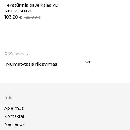
Tekstūrinis paveikslas YD
Nr 035 50×70
Original
Current
103.20
129.00
€
€
price
price
was:
is:
129.00 €.
103.20 €.
Rūšiavimas
Numatytasis rikiavimas
Info
Apie mus
Kontaktai
Naujienos