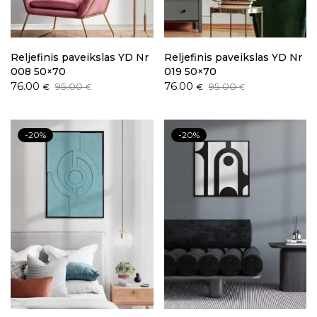
Reljefinis paveikslas YD Nr
Reljefinis paveikslas YD Nr
008 50×70
019 50×70
Original
Current
Original
Current
76.00
76.00
95.00
95.00
€
€
€
€
price
price
price
price
was:
is:
was:
is:
95.00 €.
76.00 €.
95.00 €.
76.00 €.
-20%
-20%