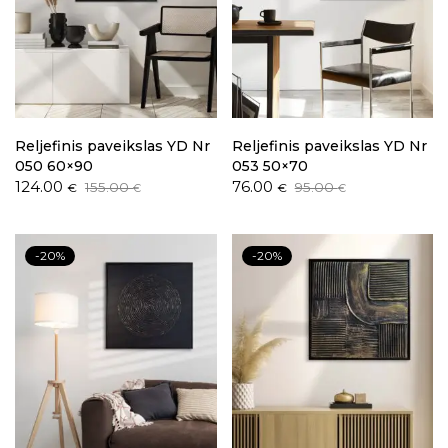
Reljefinis paveikslas YD Nr
Reljefinis paveikslas YD Nr
050 60×90
053 50×70
Original
Current
Original
Current
124.00
76.00
155.00
95.00
€
€
€
€
price
price
price
price
was:
is:
was:
is:
155.00 €.
124.00 €.
95.00 €.
76.00 €.
-20%
-20%