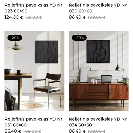
Reljefinis paveikslas YD Nr
Reljefinis paveikslas YD Nr
023 60×90
030 60×60
Original
Current
Original
Current
124.00
86.40
155.00
108.00
€
€
€
€
price
price
price
price
was:
is:
was:
is:
155.00 €.
124.00 €.
108.00 €.
86.40 €.
-20%
-20%
Reljefinis paveikslas YD Nr
Reljefinis paveikslas YD Nr
031 60×60
034 60×60
Original
Current
Original
Current
86.40
86.40
108.00
108.00
€
€
€
€