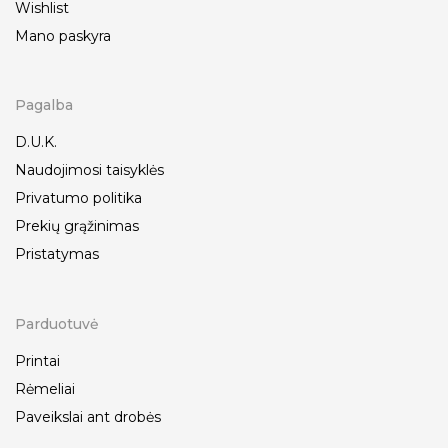
Wishlist
Mano paskyra
Pagalba
D.U.K.
Naudojimosi taisyklės
Privatumo politika
Prekių grąžinimas
Pristatymas
Parduotuvė
Printai
Rėmeliai
Paveikslai ant drobės