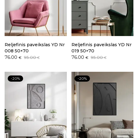
Reljefinis paveikslas YD Nr
Reljefinis paveikslas YD Nr
008 50×70
019 50×70
Original
Current
Original
Current
76.00
76.00
95.00
95.00
€
€
€
€
price
price
price
price
was:
is:
was:
is:
95.00 €.
76.00 €.
95.00 €.
76.00 €.
-20%
-20%