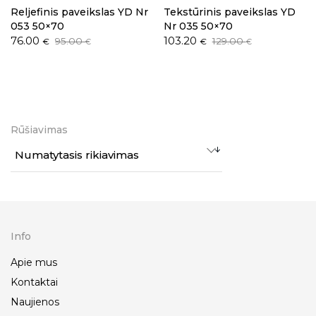
Reljefinis paveikslas YD Nr
Tekstūrinis paveikslas YD
053 50×70
Nr 035 50×70
Original
Current
Original
Current
76.00
103.20
95.00
129.00
€
€
€
€
price
price
price
price
was:
is:
was:
is:
95.00 €.
76.00 €.
129.00 €.
103.20 €.
Rūšiavimas
Numatytasis rikiavimas
Info
Apie mus
Kontaktai
Naujienos