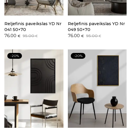
Reljefinis paveikslas YD Nr
Reljefinis paveikslas YD Nr
041 50×70
049 50×70
Original
Current
Original
Current
76.00
76.00
95.00
95.00
€
€
€
€
price
price
price
price
was:
is:
was:
is:
95.00 €.
76.00 €.
95.00 €.
76.00 €.
-20%
-20%