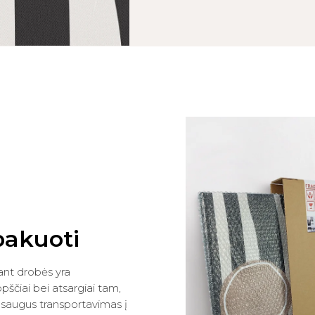
pakuoti
ant drobės yra
ščiai bei atsargiai tam,
saugus transportavimas į