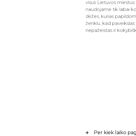
visus Lietuvos miestus
naudojame tik labai ko
dėžes, kurias papildom
ženklu, kad paveikslas
nepažeistas ir kokybiš
Per kiek laiko p