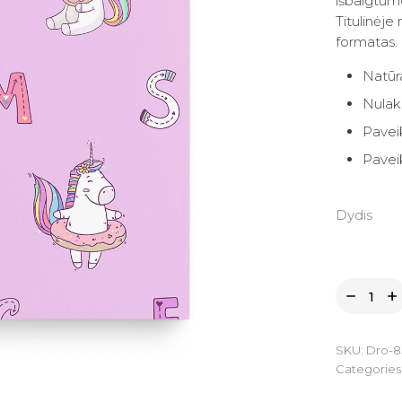
45.90
36.72
išbaigtumo
Titulinėj
formatas.
Natūra
Nulaku
Paveik
Pavei
Dydis
SKU:
Dro-8
Categories