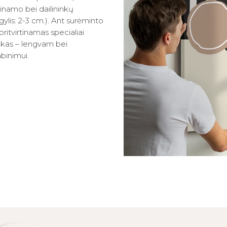
inamo bei dailininkų
lis: 2-3 cm.). Ant surėminto
ritvirtinamas specialiai
iukas – lengvam bei
binimui.