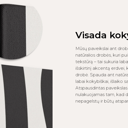
Visada kok
Mūsų paveikslai ant drob
natūralios drobės, kuri pui
tekstūrą – tai sukuria lab
išskirtinį akcentą erdvei,
drobė. Spauda ant natūra
labai kokybiškai, išlaiko s
Atspausdintas paveikslas 
nulakuojamas tam, kad d
nepagelstų ir būtų atspari