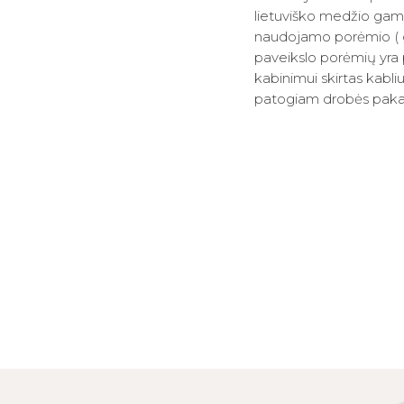
lietuviško medžio gam
naudojamo porėmio ( gy
paveikslo porėmių yra p
kabinimui skirtas kabl
patogiam drobės paka