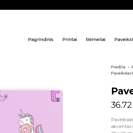
Pagrindinis
Printai
Rėmeliai
Paveiksl
Pradžia
Paveikslas 
Pave
Origi
Curr
36.7
price
price
Paveikslas
was:
is:
akcentas 