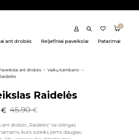
0
ai ant drobės
Reljefiniai paveikslai
Patarimai
Paveikslai ant drobės
Vaikų kambario
Raidelės
ikslas Raidelės
nal
ent
2
45.90
€
€
 ant drobės „Raidelės“ tai stilingas
namams, kuris suteiks jiems daugiau