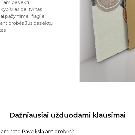
. Tam pasiekti
kybiškas bei tvirtas
ai pažymime „fragile“
 ant drobės Jus pasiektų
kas.
Dažniausiai užduodami klausimai
agaminate Paveikslą ant drobės?