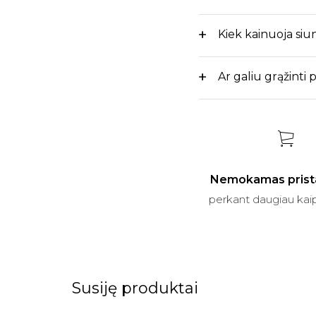
Kiek kainuoja siu
Ar galiu grąžinti
Nemokamas prist
perkant daugiau kai
Susiję produktai