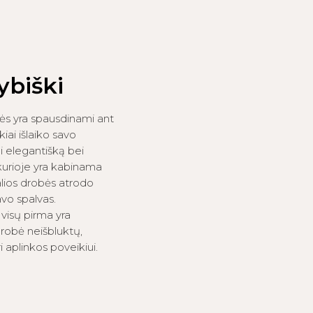
ybiški
ės yra spausdinami ant
kiai išlaiko savo
ai elegantišką bei
 kurioje yra kabinama
lios drobės atrodo
avo spalvas.
visų pirma yra
robė neišbluktų,
 aplinkos poveikiui.