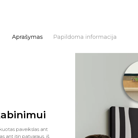
Aprašymas
Papildoma informacija
kabinimui
kuotas paveikslas ant
 ant itin patvaraus, iš