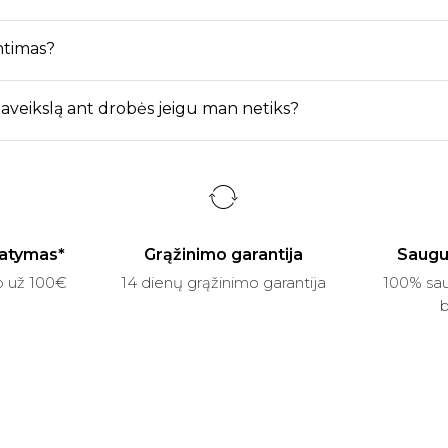
ntimas?
 paveikslą ant drobės jeigu man netiks?
atymas*
Grąžinimo garantija
Saugu
p už 100€
14 dienų grąžinimo garantija
100% sau
b