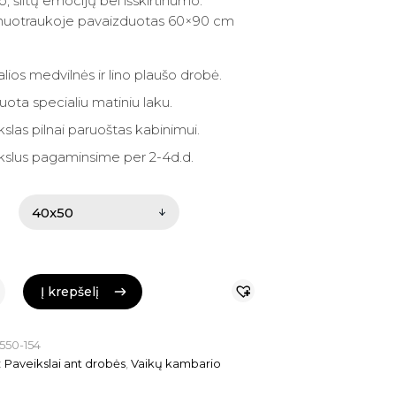
 €.
 €.
, šiltų emocijų bei išskirtinumo.
e nuotraukoje pavaizduotas 60×90 cm
lios medvilnės ir lino plaušo drobė.
ota specialiu matiniu laku.
slas pilnai paruoštas kabinimui.
kslus pagaminsime per 2-4d.d.
Į krepšelį
Į krepšelį
550-154
:
Paveikslai ant drobės
,
Vaikų kambario