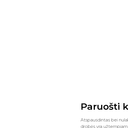
Paruošti 
Atspausdintas bei nula
drobės yra užtempiamas