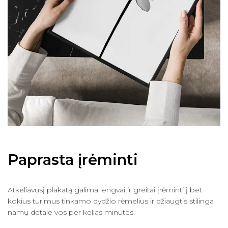
Paprasta įrėminti
Atkeliavusį plakatą galima lengvai ir greitai įrėminti į bet
kokius turimus tinkamo dydžio rėmelius ir džiaugtis stilinga
namų detale vos per kelias minutes.