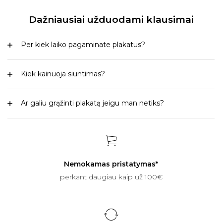
Dažniausiai užduodami klausimai
Per kiek laiko pagaminate plakatus?
Kiek kainuoja siuntimas?
Ar galiu grąžinti plakatą jeigu man netiks?
Nemokamas pristatymas*
perkant daugiau kaip už 100€