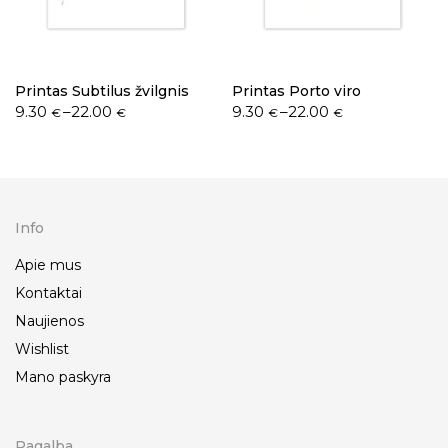
Printas Subtilus žvilgnis
Printas Porto viro
9.30
–
22.00
9.30
–
22.00
€
€
€
€
Info
Apie mus
Kontaktai
Naujienos
Wishlist
Mano paskyra
Pagalba