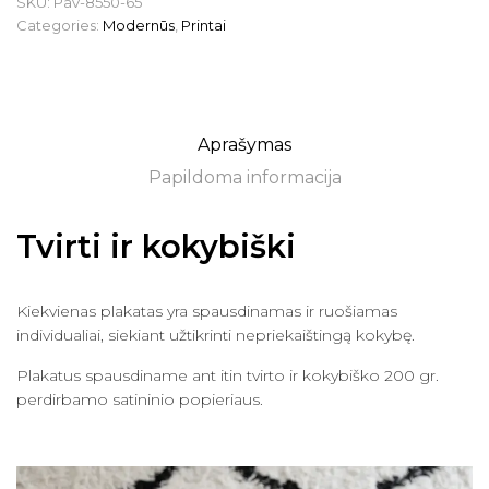
SKU:
Pav-8550-65
Categories:
Modernūs
,
Printai
Aprašymas
Papildoma informacija
Tvirti ir kokybiški
Kiekvienas plakatas yra spausdinamas ir ruošiamas
individualiai, siekiant užtikrinti nepriekaištingą kokybę.
Plakatus spausdiname ant itin tvirto ir kokybiško 200 gr.
perdirbamo satininio popieriaus.