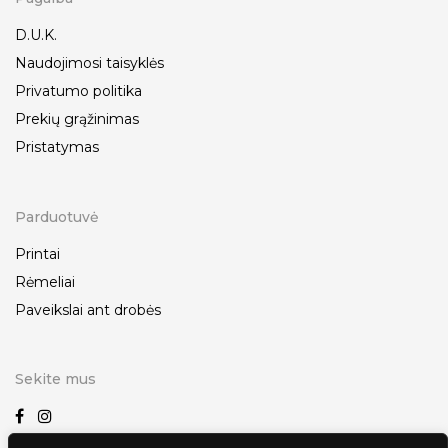
D.U.K.
Naudojimosi taisyklės
Privatumo politika
Prekių grąžinimas
Pristatymas
Parduotuvė
Printai
Rėmeliai
Paveikslai ant drobės
Sekite mus