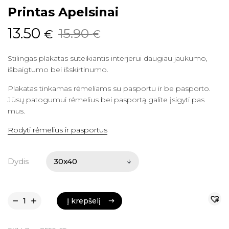
Printas Apelsinai
Original
Current
13.50
15.90
€
€
price
price
Stilingas plakatas suteikiantis interjerui daugiau jaukumo,
was:
is:
išbaigtumo bei išskirtinumo.
15.90 €.
13.50 €.
Plakatas tinkamas rėmeliams su pasportu ir be pasporto.
Jūsų patogumui rėmelius bei pasportą galite įsigyti pas
mus.
Rodyti rėmelius ir pasportus
Dydis
Į krepšelį
Į krepšelį