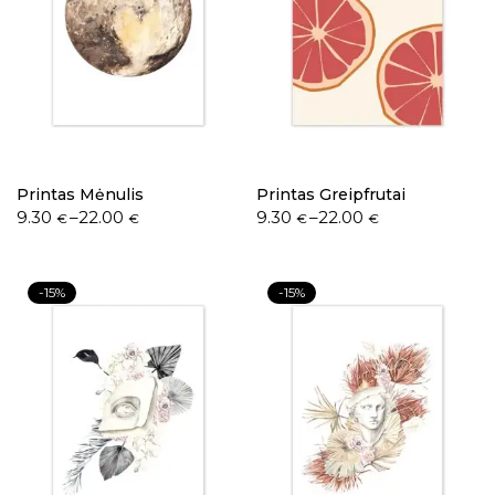
Printas Mėnulis
Printas Greipfrutai
9.30
–
22.00
9.30
–
22.00
€
€
€
€
-15%
-15%