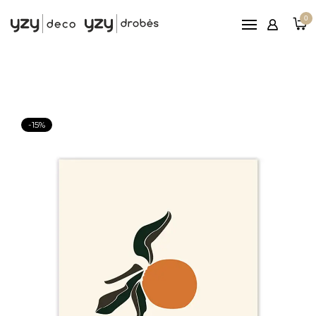
Pagrindinis
0
Printai
Rėmeliai
Paveikslai ant drobės
Reljefiniai paveikslai
-15%
Patarimai
Nemokamas
pristatymas nuo 100€