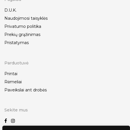
D.U.K.
Naudojimosi taisyklės
Privatumo politika
Prekių grąžinimas
Pristatymas
Parduotuvė
Printai
Rėmeliai
Paveikslai ant drobės
Sekite mus