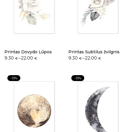
Printas Dovydo Lūpos
Printas Subtilus žvilgnis
9.30
–
22.00
9.30
–
22.00
€
€
€
€
-15%
-15%