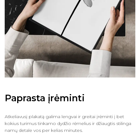
Paprasta įrėminti
Atkeliavusį plakatą galima lengvai ir greitai įrėminti į bet
kokius turimus tinkamo dydžio rėmelius ir džiaugtis stilinga
namų detale vos per kelias minutes.