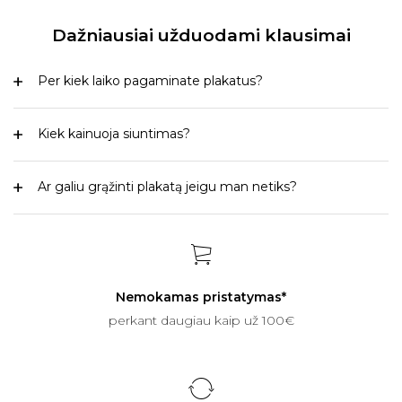
Dažniausiai užduodami klausimai
Per kiek laiko pagaminate plakatus?
Kiek kainuoja siuntimas?
Ar galiu grąžinti plakatą jeigu man netiks?
Nemokamas pristatymas*
perkant daugiau kaip už 100€