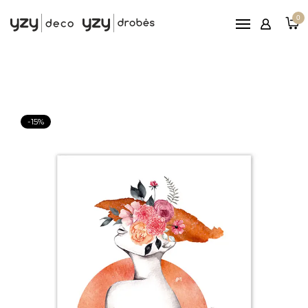
Pagrindinis
0
Printai
Rėmeliai
Paveikslai ant drobės
Reljefiniai paveikslai
-15%
Patarimai
Nemokamas
pristatymas nuo 100€