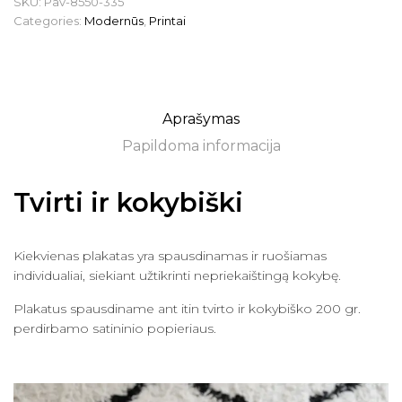
SKU:
Pav-8550-335
Categories:
Modernūs
,
Printai
Aprašymas
Papildoma informacija
Tvirti ir kokybiški
Kiekvienas plakatas yra spausdinamas ir ruošiamas
individualiai, siekiant užtikrinti nepriekaištingą kokybę.
Plakatus spausdiname ant itin tvirto ir kokybiško 200 gr.
perdirbamo satininio popieriaus.