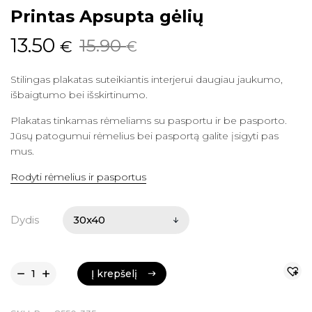
Printas Apsupta gėlių
Original
Current
13.50
15.90
€
€
price
price
Stilingas plakatas suteikiantis interjerui daugiau jaukumo,
was:
is:
išbaigtumo bei išskirtinumo.
15.90 €.
13.50 €.
Plakatas tinkamas rėmeliams su pasportu ir be pasporto.
Jūsų patogumui rėmelius bei pasportą galite įsigyti pas
mus.
Rodyti rėmelius ir pasportus
Dydis
Į krepšelį
Į krepšelį