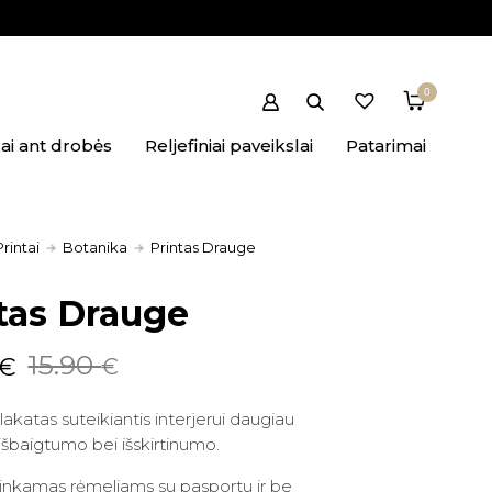
0
ai ant drobės
Reljefiniai paveikslai
Patarimai
Printai
Botanika
Printas Drauge
tas Drauge
nal
ent
15.90
€
€
plakatas suteikiantis interjerui daugiau
išbaigtumo bei išskirtinumo.
 €.
€.
tinkamas rėmeliams su pasportu ir be