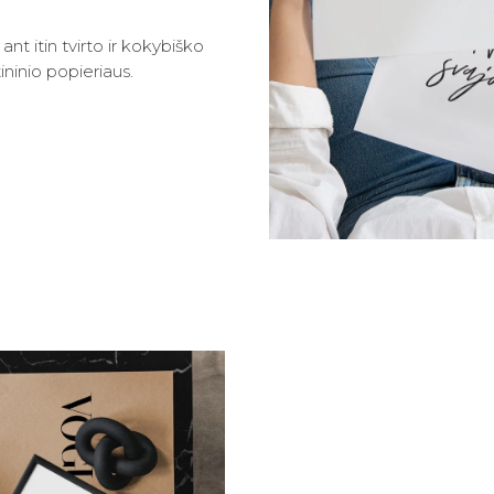
t itin tvirto ir kokybiško
ninio popieriaus.