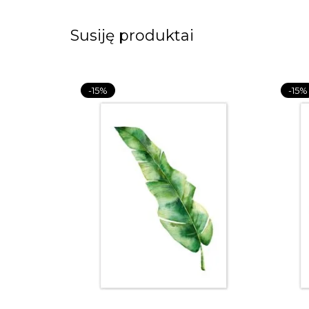
Susiję produktai
-15%
-15%