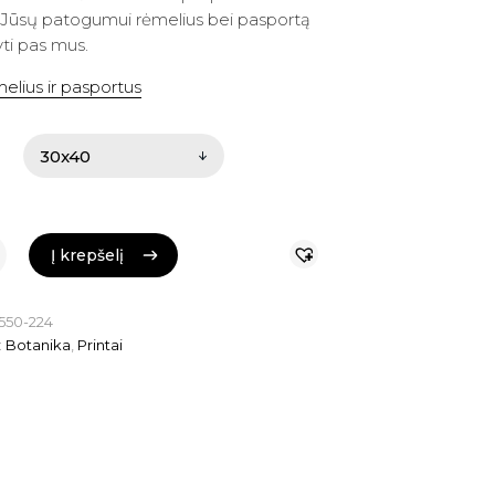
 Jūsų patogumui rėmelius bei pasportą
gyti pas mus.
elius ir pasportus
Į krepšelį
Į krepšelį
550-224
:
Botanika
,
Printai