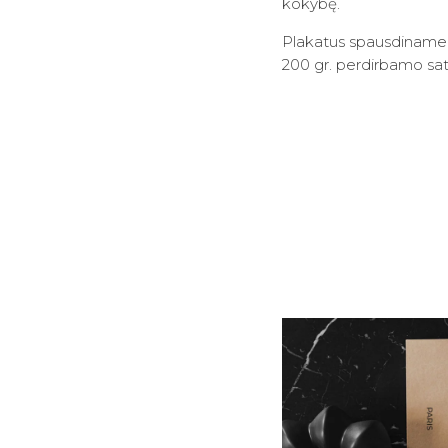
kokybę.
Plakatus spausdiname an
200 gr. perdirbamo sati