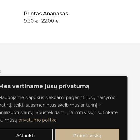
Printas Ananasas
9.30
–
22.00
€
€
s
Mes vertiname jūsų privatumą
Naudojame slapukus siekdami pagerinti jūsų naršymo
iskaitymas
patirtį, teikti suasmenintus skelbimus ar turinį ir
analizuoti srautą. Spustelėdami „Priimti viską“ sutinkate
su mūsų
privatumo politka
.
Aštaukti
Priimti viską