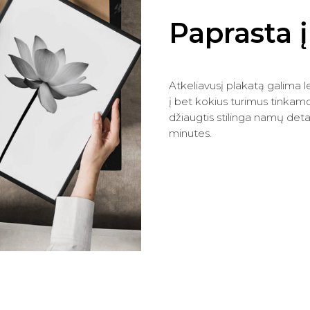
Paprasta 
Atkeliavusį plakatą galima len
į bet kokius turimus tinkamo
džiaugtis stilinga namų deta
minutes.