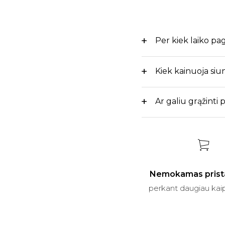
Per kiek laiko p
Kiek kainuoja siu
Ar galiu grąžinti
Nemokamas prist
perkant daugiau kai