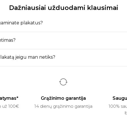
Dažniausiai užduodami klausimai
agaminate plakatus?
ntimas?
 plakatą jeigu man netiks?
atymas*
Grąžinimo garantija
Saugu
p už 100€
14 dienų grąžinimo garantija
100% sau
b