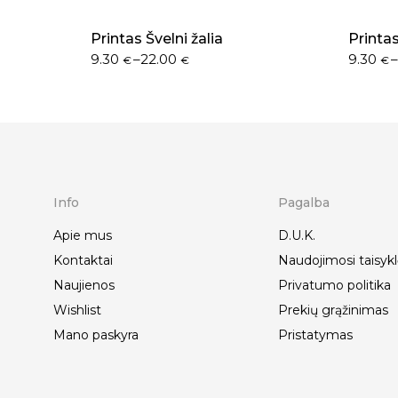
Printas Švelni žalia
Printa
9.30
–
22.00
9.30
€
€
€
Info
Pagalba
Apie mus
D.U.K.
Kontaktai
Naudojimosi taisykl
Naujienos
Privatumo politika
Wishlist
Prekių grąžinimas
Mano paskyra
Pristatymas