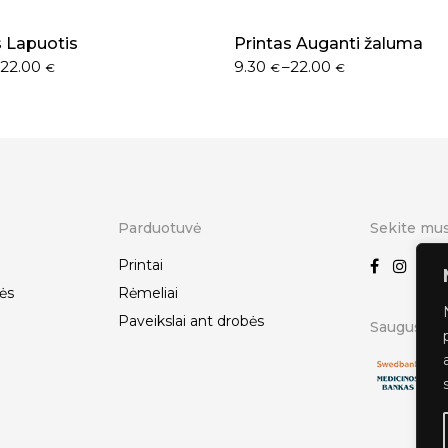
s Lapuotis
Printas Auganti žaluma
–
22.00
9.30
–
22.00
€
€
€
Parduotuvė
Sekite mu
Printai
ės
Rėmeliai
Paveikslai ant drobės
Saugus ats