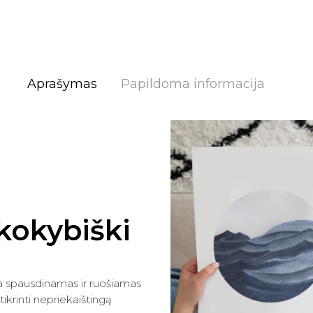
Aprašymas
Papildoma informacija
r kokybiški
a spausdinamas ir ruošiamas
žtikrinti nepriekaištingą