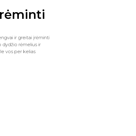
įrėminti
gvai ir greitai įrėminti
 dydžio rėmelius ir
le vos per kelias