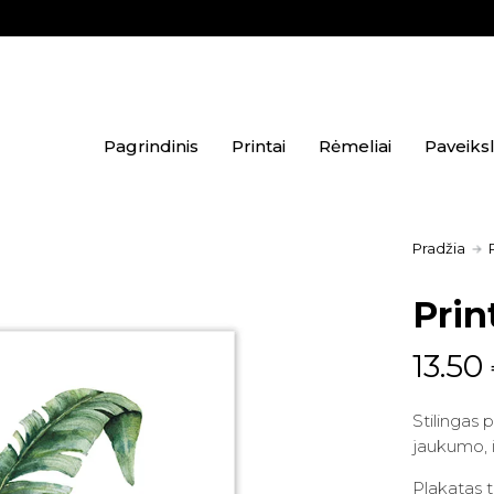
Pagrindinis
Printai
Rėmeliai
Paveiksl
Pradžia
Prin
Origi
Curr
13.50
price
price
Stilingas 
was:
is:
jaukumo, 
15.90
13.50 
Plakatas 