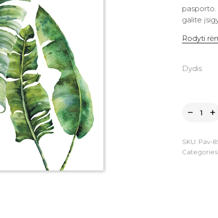
pasporto.
galite įsi
Rodyti rėm
Dydis
SKU:
Pav-8
Categories