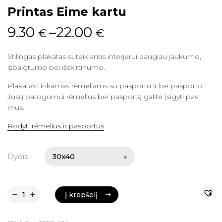
Printas Eime kartu
9.30
–
22.00
€
€
Stilingas plakatas suteikiantis interjerui daugiau jaukumo,
išbaigtumo bei išskirtinumo.
Plakatas tinkamas rėmeliams su pasportu ir be pasporto.
Jūsų patogumui rėmelius bei pasportą galite įsigyti pas
mus.
Rodyti rėmelius ir pasportus
Dydis
Į krepšelį
Į krepšelį