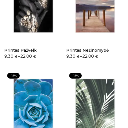
Printas Pažvelk
Printas Nežinomybė
9.30
–
22.00
9.30
–
22.00
€
€
€
€
-15%
-15%