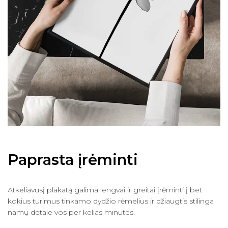
Paprasta įrėminti
Atkeliavusį plakatą galima lengvai ir greitai įrėminti į bet
kokius turimus tinkamo dydžio rėmelius ir džiaugtis stilinga
namų detale vos per kelias minutes.