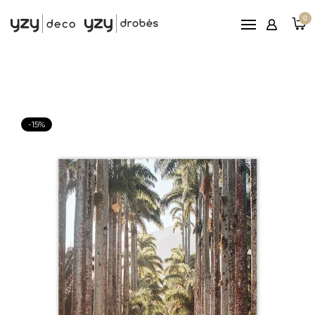
Pagrindinis
0
Printai
Rėmeliai
Paveikslai ant drobės
Reljefiniai paveikslai
-15%
Patarimai
Nemokamas
pristatymas nuo 100€