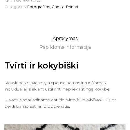
SKU:
Pav-8550-434
Categories:
Fotografijos
,
Gamta
,
Printai
Aprašymas
Papildoma informacija
Tvirti ir kokybiški
Kiekvienas plakatas yra spausdinamas ir ruošiamas
individualiai, siekiant užtikrinti nepriekaištingą kokybę.
Plakatus spausdiname ant itin tvirto ir kokybiško 200 gr.
perdirbamo satininio popieriaus.