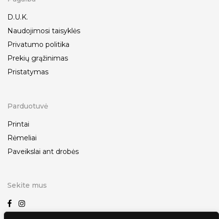
D.U.K.
Naudojimosi taisyklės
Privatumo politika
Prekių grąžinimas
Pristatymas
Parduotuvė
Printai
Rėmeliai
Paveikslai ant drobės
Sekite mus