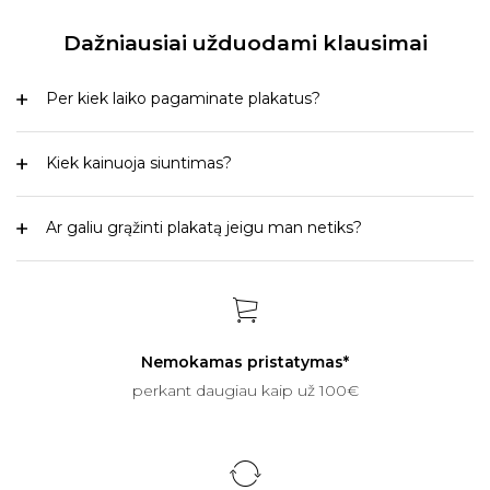
Dažniausiai užduodami klausimai
Per kiek laiko pagaminate plakatus?
Kiek kainuoja siuntimas?
Ar galiu grąžinti plakatą jeigu man netiks?
Nemokamas pristatymas*
perkant daugiau kaip už 100€