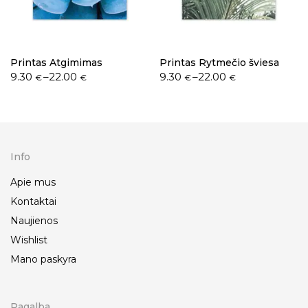
Printas Atgimimas
Printas Rytmečio šviesa
9.30
–
22.00
9.30
–
22.00
€
€
€
€
Info
Apie mus
Kontaktai
Naujienos
Wishlist
Mano paskyra
Pagalba