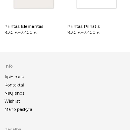
Printas Elementas
Printas Pilnatis
9.30
–
22.00
9.30
–
22.00
€
€
€
€
Info
Apie mus
Kontaktai
Naujienos
Wishlist
Mano paskyra
Pagalba