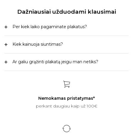
Dažniausiai užduodami klausimai
Per kiek laiko pagaminate plakatus?
Kiek kainuoja siuntimas?
Ar galiu grąžinti plakatą jeigu man netiks?
Nemokamas pristatymas*
perkant daugiau kaip už 100€