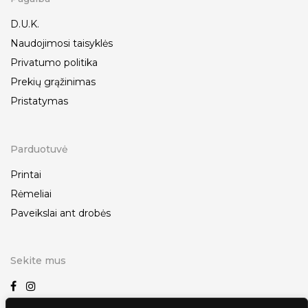
D.U.K.
Naudojimosi taisyklės
Privatumo politika
Prekių grąžinimas
Pristatymas
Parduotuvė
Printai
Rėmeliai
Paveikslai ant drobės
Sekite mus