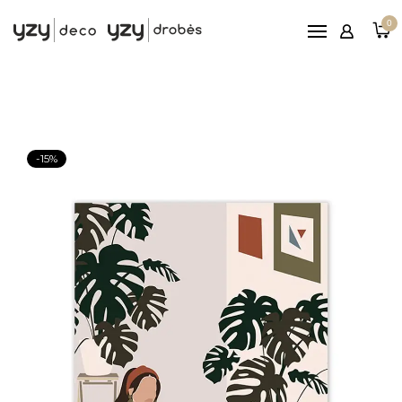
Pagrindinis
0
Printai
Rėmeliai
Paveikslai ant drobės
Reljefiniai paveikslai
-15%
Patarimai
Nemokamas
pristatymas nuo 100€