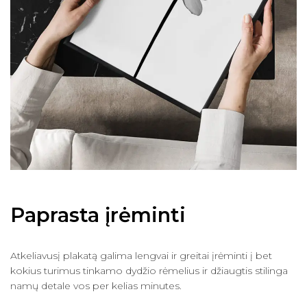
Paprasta įrėminti
Atkeliavusį plakatą galima lengvai ir greitai įrėminti į bet
kokius turimus tinkamo dydžio rėmelius ir džiaugtis stilinga
namų detale vos per kelias minutes.