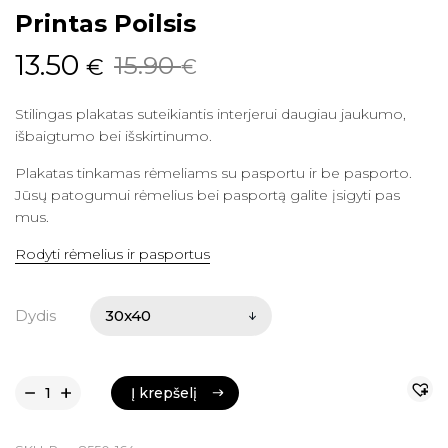
Printas Poilsis
Original
Current
13.50
15.90
€
€
price
price
Stilingas plakatas suteikiantis interjerui daugiau jaukumo,
was:
is:
išbaigtumo bei išskirtinumo.
15.90 €.
13.50 €.
Plakatas tinkamas rėmeliams su pasportu ir be pasporto.
Jūsų patogumui rėmelius bei pasportą galite įsigyti pas
mus.
Rodyti rėmelius ir pasportus
Dydis
Į krepšelį
Į krepšelį