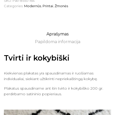
SKU:
Pav-8550-164
Categories:
Modernūs
,
Printai
,
Žmonės
Aprašymas
Papildoma informacija
Tvirti ir kokybiški
Kiekvienas plakatas yra spausdinamas ir ruošiamas
individualiai, siekiant užtikrinti nepriekaištingą kokybę.
Plakatus spausdiname ant itin tvirto ir kokybiško 200 gr.
perdirbamo satininio popieriaus.