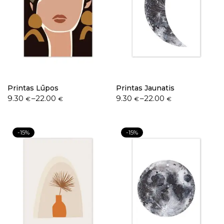
Printas Lūpos
Printas Jaunatis
9.30
–
22.00
9.30
–
22.00
€
€
€
€
-15%
-15%