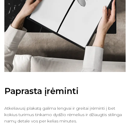
Paprasta įrėminti
Atkeliavusį plakatą galima lengvai ir greitai įrėminti į bet
kokius turimus tinkamo dydžio rėmelius ir džiaugtis stilinga
namų detale vos per kelias minutes.