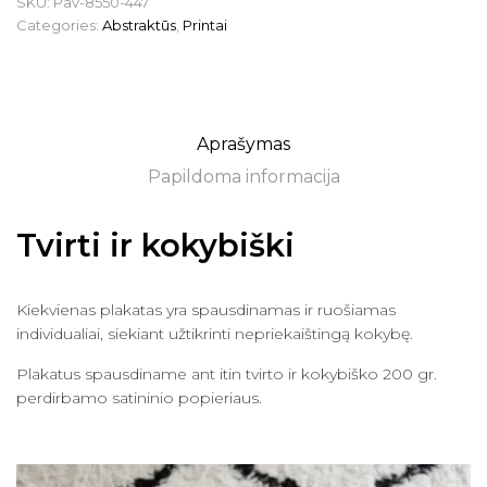
SKU:
Pav-8550-447
Categories:
Abstraktūs
,
Printai
Aprašymas
Papildoma informacija
Tvirti ir kokybiški
Kiekvienas plakatas yra spausdinamas ir ruošiamas
individualiai, siekiant užtikrinti nepriekaištingą kokybę.
Plakatus spausdiname ant itin tvirto ir kokybiško 200 gr.
perdirbamo satininio popieriaus.