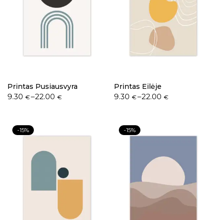
Printas Pusiausvyra
Printas Eilėje
9.30
–
22.00
9.30
–
22.00
€
€
€
€
-15%
-15%