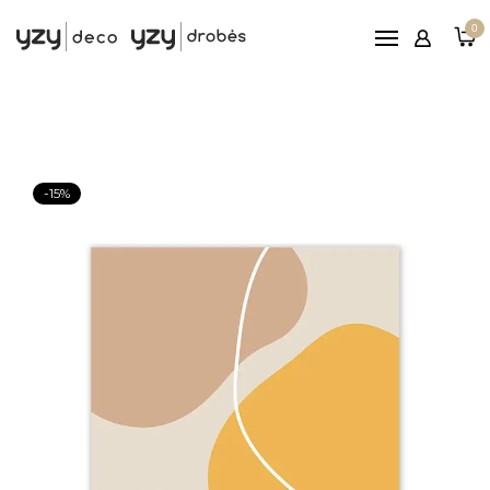
Pagrindinis
0
Printai
Rėmeliai
Paveikslai ant drobės
Reljefiniai paveikslai
-15%
Patarimai
Nemokamas
pristatymas nuo 100€