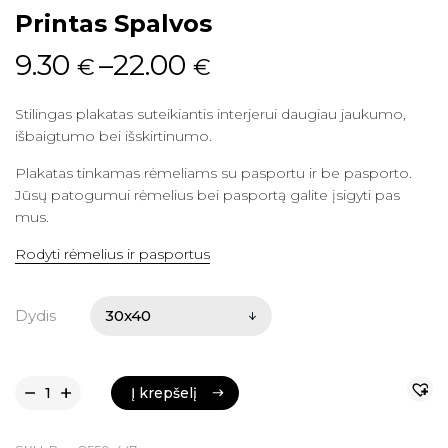
Printas Spalvos
9.30
–
22.00
€
€
Stilingas plakatas suteikiantis interjerui daugiau jaukumo,
išbaigtumo bei išskirtinumo.
Plakatas tinkamas rėmeliams su pasportu ir be pasporto.
Jūsų patogumui rėmelius bei pasportą galite įsigyti pas
mus.
Rodyti rėmelius ir pasportus
Dydis
Į krepšelį
Į krepšelį