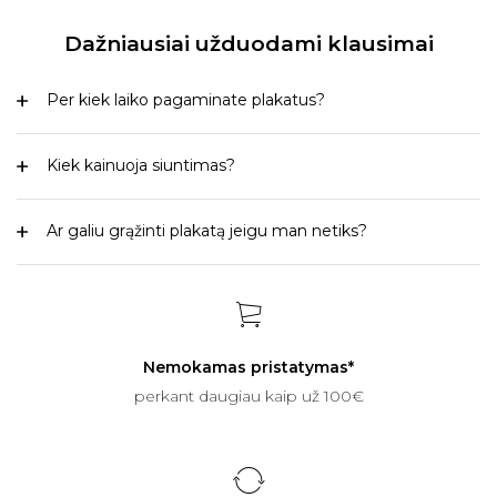
Dažniausiai užduodami klausimai
Per kiek laiko pagaminate plakatus?
Kiek kainuoja siuntimas?
Ar galiu grąžinti plakatą jeigu man netiks?
Nemokamas pristatymas*
perkant daugiau kaip už 100€