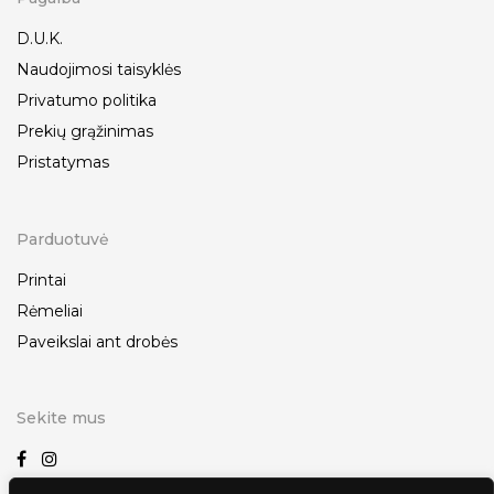
D.U.K.
Naudojimosi taisyklės
Privatumo politika
Prekių grąžinimas
Pristatymas
Parduotuvė
Printai
Rėmeliai
Paveikslai ant drobės
Sekite mus