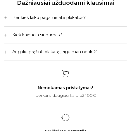
Dažniausiai užduodami klausimai
Per kiek laiko pagaminate plakatus?
Kiek kainuoja siuntimas?
Ar galiu grąžinti plakatą jeigu man netiks?
Nemokamas pristatymas*
perkant daugiau kaip už 100€