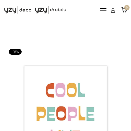
Pagrindinis
0
Printai
Rėmeliai
Paveikslai ant drobės
Reljefiniai paveikslai
-15%
Patarimai
Nemokamas
pristatymas nuo 100€