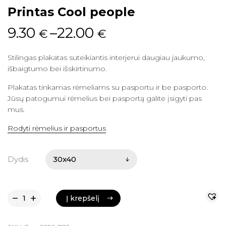
Printas Cool people
9.30
–
22.00
€
€
Stilingas plakatas suteikiantis interjerui daugiau jaukumo,
išbaigtumo bei išskirtinumo.
Plakatas tinkamas rėmeliams su pasportu ir be pasporto.
Jūsų patogumui rėmelius bei pasportą galite įsigyti pas
mus.
Rodyti rėmelius ir pasportus
Dydis
Į krepšelį
Į krepšelį