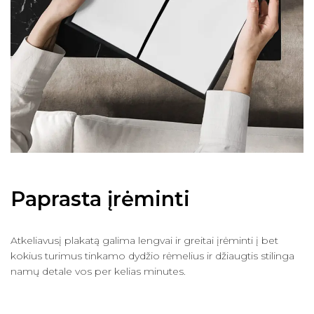
Paprasta įrėminti
Atkeliavusį plakatą galima lengvai ir greitai įrėminti į bet
kokius turimus tinkamo dydžio rėmelius ir džiaugtis stilinga
namų detale vos per kelias minutes.