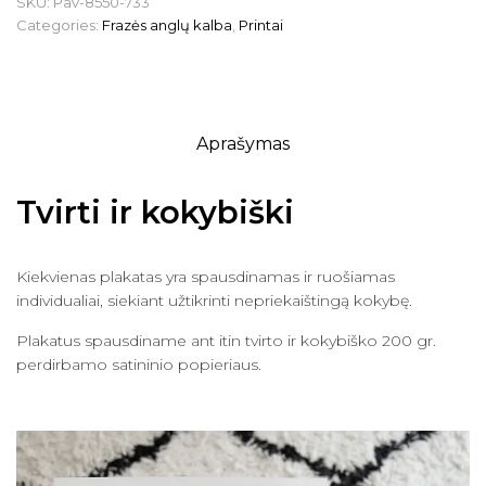
SKU:
Pav-8550-733
Categories:
Frazės anglų kalba
,
Printai
Aprašymas
Tvirti ir kokybiški
Kiekvienas plakatas yra spausdinamas ir ruošiamas
individualiai, siekiant užtikrinti nepriekaištingą kokybę.
Plakatus spausdiname ant itin tvirto ir kokybiško 200 gr.
perdirbamo satininio popieriaus.