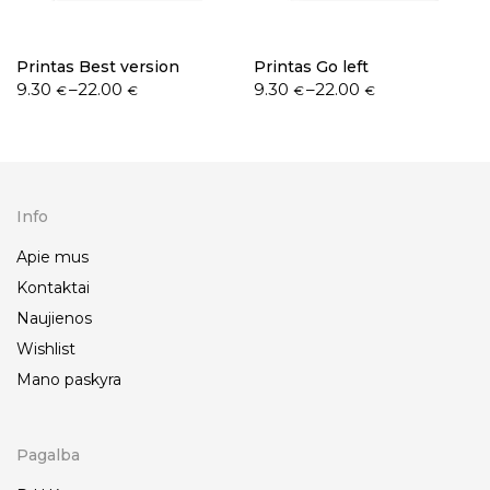
Printas Best version
Printas Go left
9.30
–
22.00
9.30
–
22.00
€
€
€
€
Info
Apie mus
Kontaktai
Naujienos
Wishlist
Mano paskyra
Pagalba