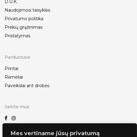
D.U.K.
Naudojimosi taisyklės
Privatumo politika
Prekių grąžinimas
Pristatymas
Parduotuvė
Printai
Rėmeliai
Paveikslai ant drobės
Sekite mus
Mes vertiname jūsų privatumą