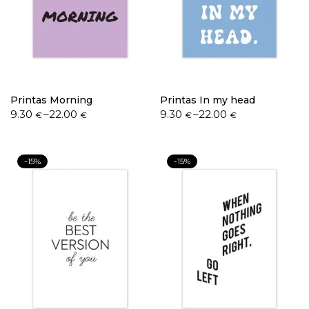
Printas Morning
Printas In my head
9.30
–
22.00
9.30
–
22.00
€
€
€
€
-15%
-15%