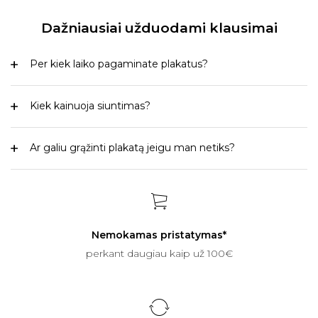
Dažniausiai užduodami klausimai
Per kiek laiko pagaminate plakatus?
Kiek kainuoja siuntimas?
Ar galiu grąžinti plakatą jeigu man netiks?
Nemokamas pristatymas*
perkant daugiau kaip už 100€