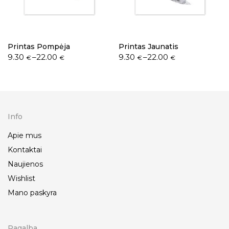
Printas Pompėja
Printas Jaunatis
9.30
–
22.00
9.30
–
22.00
€
€
€
€
Info
Apie mus
Kontaktai
Naujienos
Wishlist
Mano paskyra
Pagalba