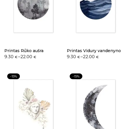
Printas Rūko aušra
Printas Vidury vandenyno
9.30
–
22.00
9.30
–
22.00
€
€
€
€
-15%
-15%