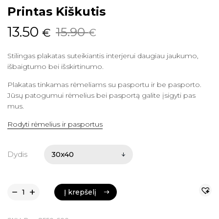
Printas Kiškutis
Original
Current
13.50
15.90
€
€
price
price
Stilingas plakatas suteikiantis interjerui daugiau jaukumo,
was:
is:
išbaigtumo bei išskirtinumo.
15.90 €.
13.50 €.
Plakatas tinkamas rėmeliams su pasportu ir be pasporto.
Jūsų patogumui rėmelius bei pasportą galite įsigyti pas
mus.
Rodyti rėmelius ir pasportus
Dydis
Į krepšelį
Į krepšelį