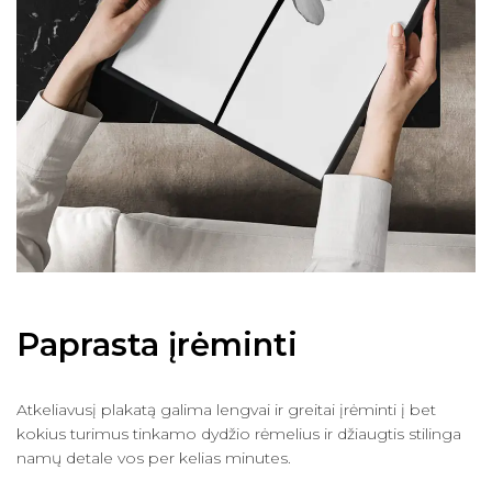
Paprasta įrėminti
Atkeliavusį plakatą galima lengvai ir greitai įrėminti į bet
kokius turimus tinkamo dydžio rėmelius ir džiaugtis stilinga
namų detale vos per kelias minutes.