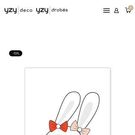
Pagrindinis
0
Printai
Rėmeliai
Paveikslai ant drobės
Reljefiniai paveikslai
-15%
Patarimai
Nemokamas
pristatymas nuo 100€