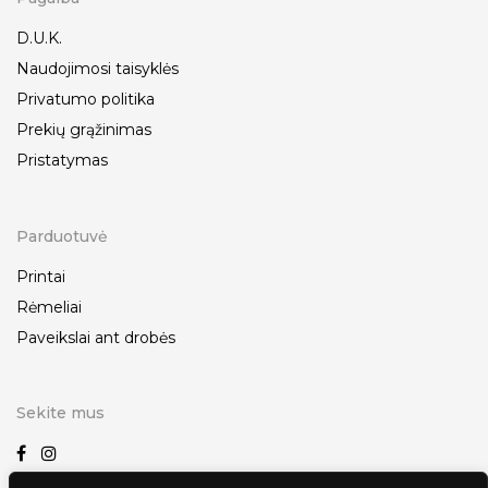
D.U.K.
Naudojimosi taisyklės
Privatumo politika
Prekių grąžinimas
Pristatymas
Parduotuvė
Printai
Rėmeliai
Paveikslai ant drobės
Sekite mus