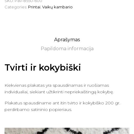
SKU:
Pav-8550-600
Categories:
Printai
,
Vaikų kambario
Aprašymas
Papildoma informacija
Tvirti ir kokybiški
Kiekvienas plakatas yra spausdinamas ir ruošiamas
individualiai, siekiant užtikrinti nepriekaištingą kokybę.
Plakatus spausdiname ant itin tvirto ir kokybiško 200 gr.
perdirbamo satininio popieriaus.