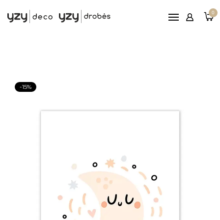
Pagrindinis
0
Printai
Rėmeliai
Paveikslai ant drobės
Reljefiniai paveikslai
-15%
Patarimai
Nemokamas
pristatymas nuo 100€