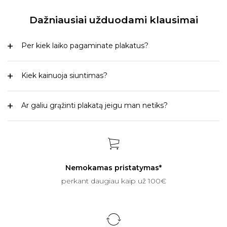
Dažniausiai užduodami klausimai
Per kiek laiko pagaminate plakatus?
Kiek kainuoja siuntimas?
Ar galiu grąžinti plakatą jeigu man netiks?
Nemokamas pristatymas*
perkant daugiau kaip už 100€