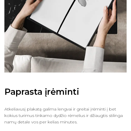
Paprasta įrėminti
Atkeliavusį plakatą galima lengvai ir greitai įrėminti į bet
kokius turimus tinkamo dydžio rėmelius ir džiaugtis stilinga
namų detale vos per kelias minutes.