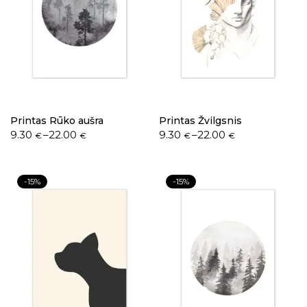
Printas Rūko aušra
Printas Žvilgsnis
9.30
–
22.00
9.30
–
22.00
€
€
€
€
-15%
-15%