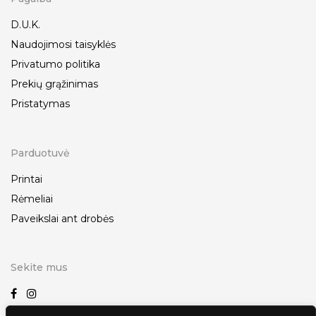
D.U.K.
Naudojimosi taisyklės
Privatumo politika
Prekių grąžinimas
Pristatymas
Parduotuvė
Printai
Rėmeliai
Paveikslai ant drobės
Sekite mus