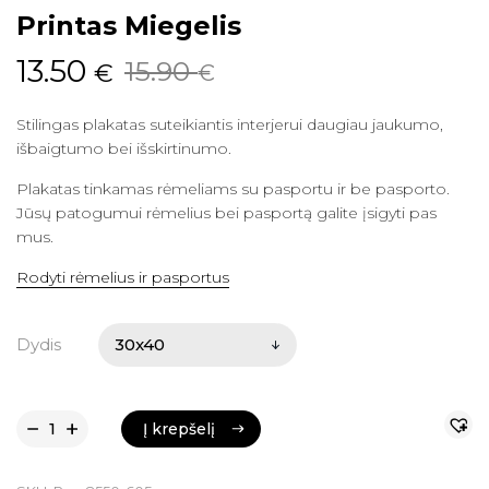
Printas Miegelis
Original
Current
13.50
15.90
€
€
price
price
Stilingas plakatas suteikiantis interjerui daugiau jaukumo,
was:
is:
išbaigtumo bei išskirtinumo.
15.90 €.
13.50 €.
Plakatas tinkamas rėmeliams su pasportu ir be pasporto.
Jūsų patogumui rėmelius bei pasportą galite įsigyti pas
mus.
Rodyti rėmelius ir pasportus
Dydis
Į krepšelį
Į krepšelį