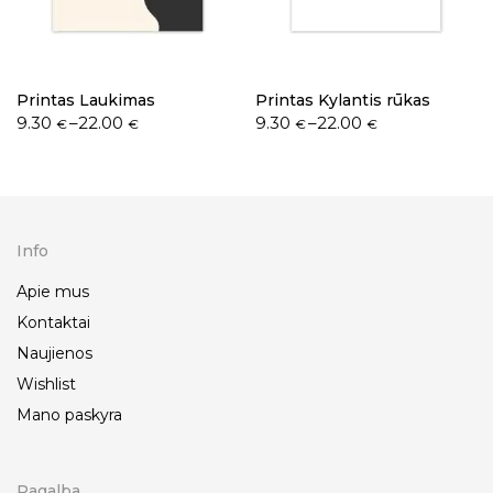
Printas Laukimas
Printas Kylantis rūkas
9.30
–
22.00
9.30
–
22.00
€
€
€
€
Info
Apie mus
Kontaktai
Naujienos
Wishlist
Mano paskyra
Pagalba