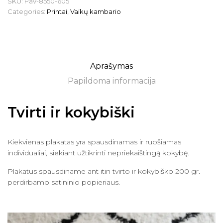
SKU:
Pav-8550-605
Categories:
Printai
,
Vaikų kambario
Aprašymas
Papildoma informacija
Tvirti ir kokybiški
Kiekvienas plakatas yra spausdinamas ir ruošiamas
individualiai, siekiant užtikrinti nepriekaištingą kokybę.
Plakatus spausdiname ant itin tvirto ir kokybiško 200 gr.
perdirbamo satininio popieriaus.