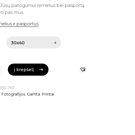
 Jūsų patogumui rėmelius bei pasportą
gyti pas mus.
elius ir pasportus
Į krepšelį
Į krepšelį
550-767
:
Fotografijos
,
Gamta
,
Printai