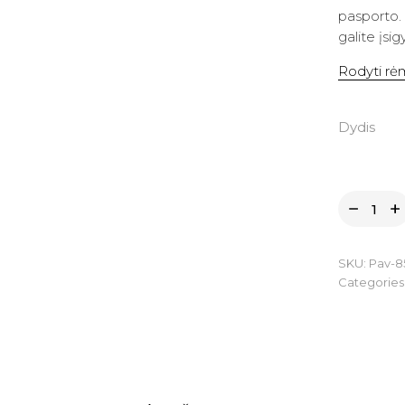
pasporto.
galite įsi
Rodyti rėm
Dydis
SKU:
Pav-8
Categories