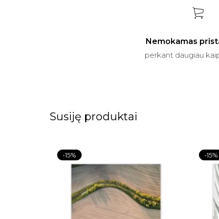
Nemokamas prist
perkant daugiau kai
Susiję produktai
-15%
-15%