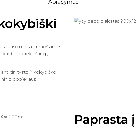
Aprašymas
r kokybiški
a spausdinamas ir ruošiamas
žtikrinti nepriekaištingą
t itin tvirto ir kokybiško
ninio popieriaus.
Paprasta 