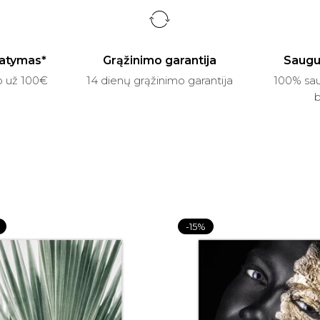
atymas*
Grąžinimo garantija
Saugu
p už 100€
14 dienų grąžinimo garantija
100% sau
b
-15%