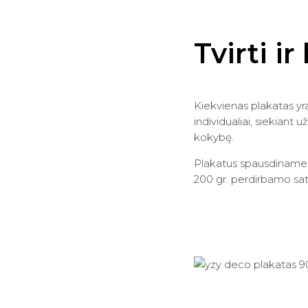
Tvirti i
Kiekvienas plakatas yr
individualiai, siekiant u
kokybę.
Plakatus spausdiname an
200 gr. perdirbamo sati