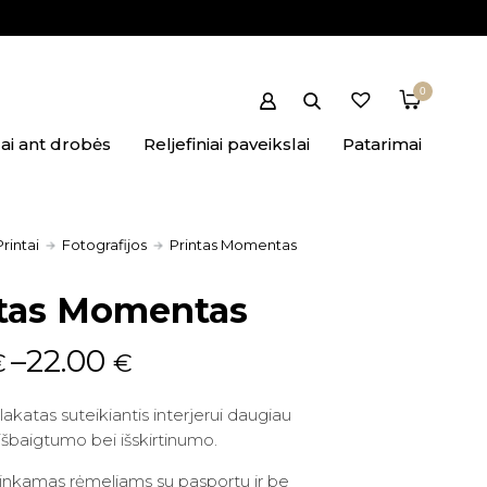
0
ai ant drobės
Reljefiniai paveikslai
Patarimai
Printai
Fotografijos
Printas Momentas
ntas Momentas
–
22.00
€
€
plakatas suteikiantis interjerui daugiau
išbaigtumo bei išskirtinumo.
tinkamas rėmeliams su pasportu ir be