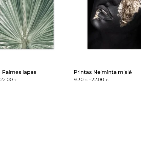
s Palmės lapas
Printas Neįminta mįslė
–
22.00
9.30
–
22.00
€
€
€