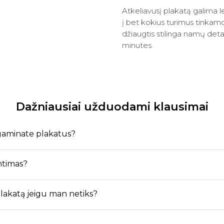
Atkeliavusį plakatą galima len
į bet kokius turimus tinkamo
džiaugtis stilinga namų deta
minutes.
Dažniausiai užduodami klausimai
agaminate plakatus?
ntimas?
 plakatą jeigu man netiks?