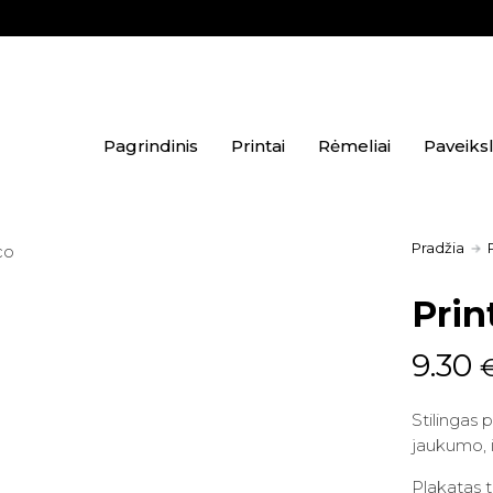
Pagrindinis
Printai
Rėmeliai
Paveiksl
Pradžia
Pri
9.30
Stilingas 
jaukumo, 
Plakatas 