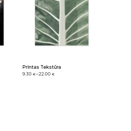
Printas Tekstūra
9.30
–
22.00
€
€