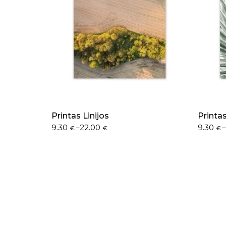
Printas Linijos
Printa
9.30
–
22.00
9.30
€
€
€