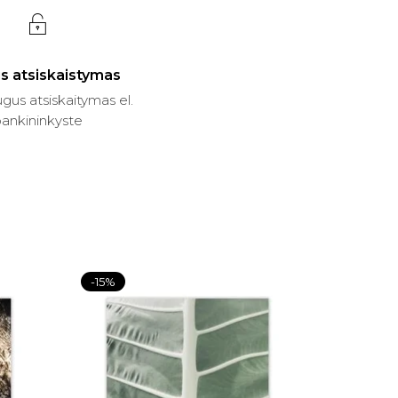
s atsiskaistymas
gus atsiskaitymas el.
ankininkyste
-15%