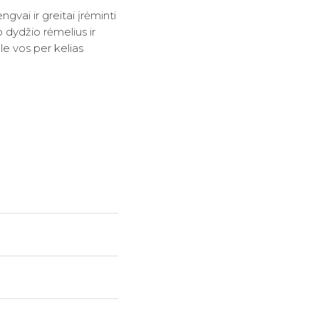
gvai ir greitai įrėminti
 dydžio rėmelius ir
le vos per kelias