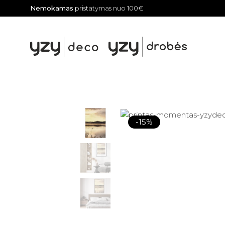
Nemokamas
pristatymas nuo 100€
-15%