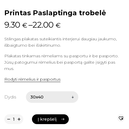
Printas Paslaptinga trobelė
9.30
–
22.00
€
€
Stilingas plakatas suteikiantis interjerui daugiau jaukumo,
išbaigtumo bei išskirtinumo.
Plakatas tinkamas rėmeliams su pasportu ir be pasporto.
Jūsų patogumui rėmelius bei pasportą galite įsigyti pas
mus.
Rodyti rėmelius ir pasportus
Dydis
Į krepšelį
Į krepšelį