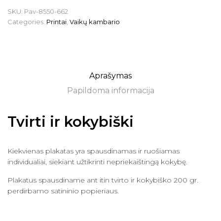
SKU:
Pav-8550-662
Categories:
Printai
,
Vaikų kambario
Aprašymas
Papildoma informacija
Tvirti ir kokybiški
Kiekvienas plakatas yra spausdinamas ir ruošiamas
individualiai, siekiant užtikrinti nepriekaištingą kokybę.
Plakatus spausdiname ant itin tvirto ir kokybiško 200 gr.
perdirbamo satininio popieriaus.