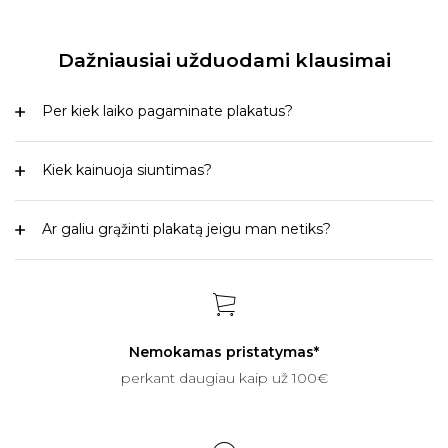
Dažniausiai užduodami klausimai
Per kiek laiko pagaminate plakatus?
Kiek kainuoja siuntimas?
Ar galiu grąžinti plakatą jeigu man netiks?
Nemokamas pristatymas*
perkant daugiau kaip už 100€