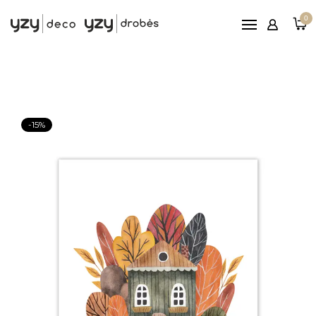
Pagrindinis
0
Printai
Rėmeliai
Paveikslai ant drobės
Reljefiniai paveikslai
-15%
Patarimai
Nemokamas
pristatymas nuo 100€