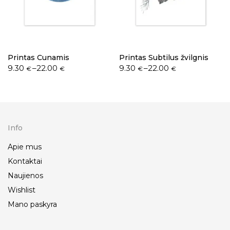
Printas Cunamis
Printas Subtilus žvilgnis
9.30
–
22.00
9.30
–
22.00
€
€
€
€
Info
Apie mus
Kontaktai
Naujienos
Wishlist
Mano paskyra