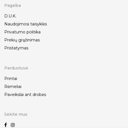
Pagalba
D.U.K.
Naudojimosi taisyklės
Privatumo politika
Prekių grąžinimas
Pristatymas
Parduotuvė
Printai
Rėmeliai
Paveikslai ant drobės
Sekite mus