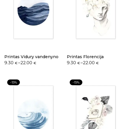
Printas Vidury vandenyno
Printas Florencija
9.30
–
22.00
9.30
–
22.00
€
€
€
€
-15%
-15%