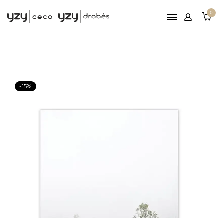
Pagrindinis
0
Printai
Rėmeliai
Paveikslai ant drobės
Reljefiniai paveikslai
-15%
Patarimai
Nemokamas
pristatymas nuo 100€