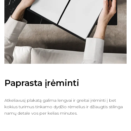
Paprasta įrėminti
Atkeliavusį plakatą galima lengvai ir greitai įrėminti į bet
kokius turimus tinkamo dydžio rėmelius ir džiaugtis stilinga
namų detale vos per kelias minutes.