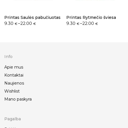
Printas Saulės pabučiuotas
Printas Rytmečio šviesa
9.30
–
22.00
9.30
–
22.00
€
€
€
€
Info
Apie mus
Kontaktai
Naujienos
Wishlist
Mano paskyra
Pagalba