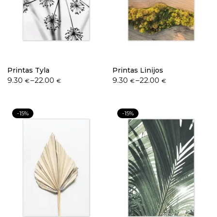
Printas Tyla
Printas Linijos
9.30
–
22.00
9.30
–
22.00
€
€
€
€
-15%
-15%