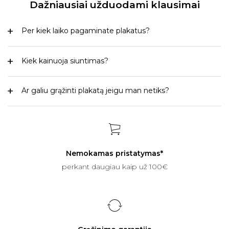
Dažniausiai užduodami klausimai
Per kiek laiko pagaminate plakatus?
Kiek kainuoja siuntimas?
Ar galiu grąžinti plakatą jeigu man netiks?
Nemokamas pristatymas*
perkant daugiau kaip už 100€