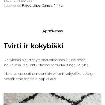
SKU:
Pav-8550-766
Categories:
Fotografijos
,
Gamta
,
Printai
Aprašymas
Tvirti ir kokybiški
Kiekvienas plakatas yra spausdinamas ir ruošiamas
individualiai, siekiant užtikrinti nepriekaištingą kokybę.
Plakatus spausdiname ant itin tvirto ir kokybiško 200 gr.
perdirbamo satininio popieriaus.