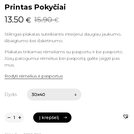
Printas Pokyčiai
Original
Current
13.50
15.90
€
€
price
price
Stilingas plakatas suteikiantis interjerui daugiau jaukumo,
was:
is:
išbaigtumo bei išskirtinumo.
15.90 €.
13.50 €.
Plakatas tinkamas rėmeliams su pasportu ir be pasporto.
Jūsų patogumui rėmelius bei pasportą galite įsigyti pas
mus.
Rodyti rėmelius ir pasportus
Dydis
Į krepšelį
Į krepšelį