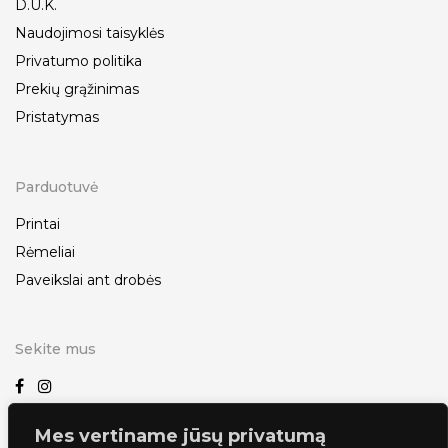
D.U.K.
Naudojimosi taisyklės
Privatumo politika
Prekių grąžinimas
Pristatymas
Parduotuvė
Printai
Rėmeliai
Paveikslai ant drobės
Sekite mus
Mes vertiname jūsų privatumą