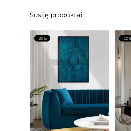
Susiję produktai
-20%
-20