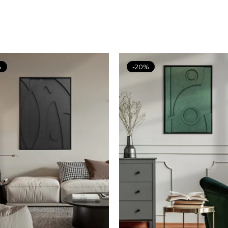
%
-20%