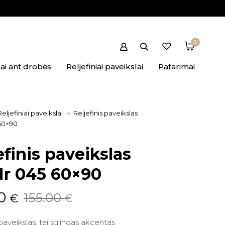
0
ai ant drobės
Reljefiniai paveikslai
Patarimai
Reljefiniai paveikslai
Reljefinis paveikslas
60×90
efinis paveikslas
r 045 60×90
nal
ent
00
155.00
€
€
 paveikslas, tai stilingas akcentas