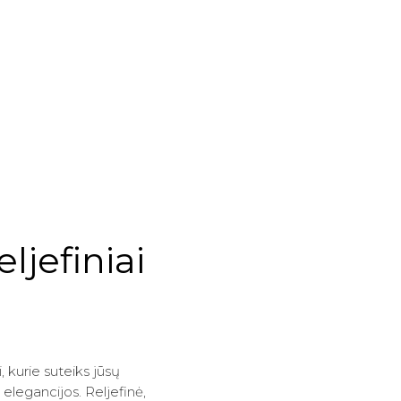
ljefiniai
i, kurie suteiks jūsų
elegancijos. Reljefinė,