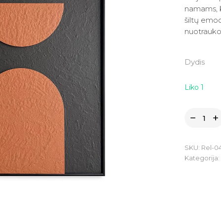
was:
is:
namams, k
155.0
124.0
šiltų emoc
nuotrauko
Dydis
Liko 1
SKU:
Rel-0
Kategorija