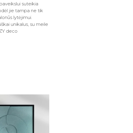
paveikslui suteikia
dėl jie tampa ne tik
alonūs lytėjimui.
iškai unikalus, su meile
YZY deco