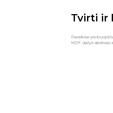
Tvirti i
Paveikslai yra kruopšči
MDF, dažyti akriliniais i