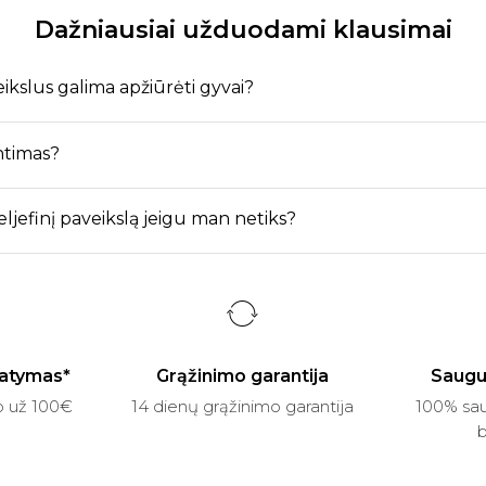
Dažniausiai užduodami klausimai
eikslus galima apžiūrėti gyvai?
ntimas?
reljefinį paveikslą jeigu man netiks?
atymas*
Grąžinimo garantija
Saugu
p už 100€
14 dienų grąžinimo garantija
100% sau
b