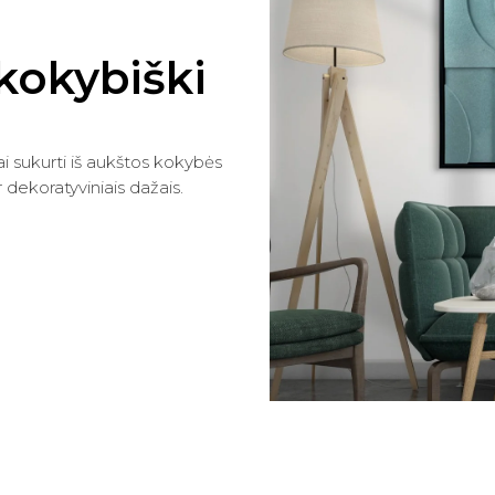
r kokybiški
ai sukurti iš aukštos kokybės
r dekoratyviniais dažais.