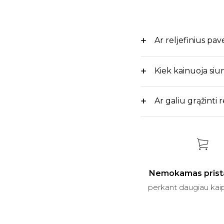
Ar reljefinius pav
Kiek kainuoja siu
Ar galiu grąžinti 
Nemokamas prist
perkant daugiau kai