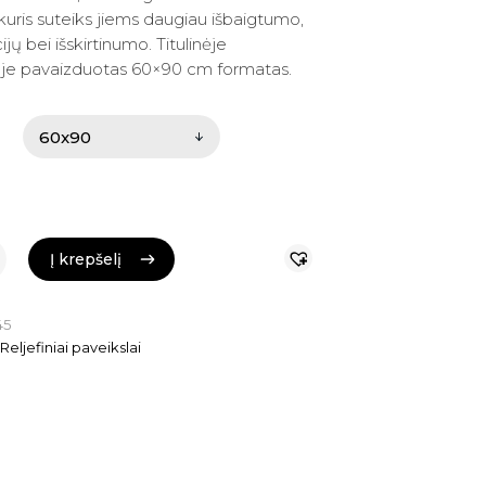
uris suteiks jiems daugiau išbaigtumo,
0 €.
0 €.
ijų bei išskirtinumo. Titulinėje
je pavaizduotas 60×90 cm formatas.
Į krepšelį
Į krepšelį
45
:
Reljefiniai paveikslai