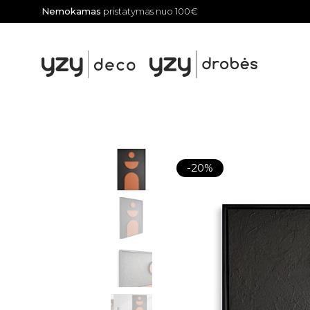
Nemokamas
pristatymas nuo 100€
-20%