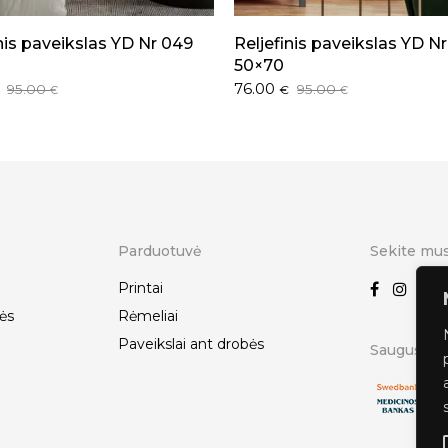
inis paveikslas YD Nr 049
Reljefinis paveikslas YD Nr
50×70
l
t
Original
Current
76.00
95.00
95.00
€
€
€
price
price
was:
is:
.
.
95.00 €.
76.00 €.
Parduotuvė
Sekite mu
Printai
ės
Rėmeliai
Paveikslai ant drobės
Saugus ats