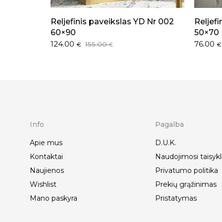
Reljefinis paveikslas YD Nr 002
Reljef
60×90
50×70
Original
Current
Origina
Curren
124.00
76.00
155.00
€
€
€
price
price
price
price
was:
is:
was:
is:
155.00 €.
124.00 €.
95.00 €
76.00 €
Info
Pagalba
Apie mus
D.U.K.
Kontaktai
Naudojimosi taisykl
Naujienos
Privatumo politika
Wishlist
Prekių grąžinimas
Mano paskyra
Pristatymas