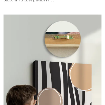
patogiam drobės pakabinimui.