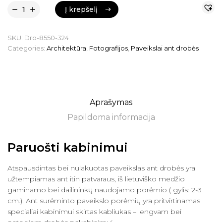
Į krepšelį
Į krepšelį
SKU:
Dro-8550-324
Categories:
Architektūra
,
Fotografijos
,
Paveikslai ant drobės
Aprašymas
Papildoma informacija
Paruošti kabinimui
Atspausdintas bei nulakuotas paveikslas ant drobės yra
užtempiamas ant itin patvaraus, iš lietuviško medžio
gaminamo bei dailininkų naudojamo porėmio ( gylis: 2-3
cm.). Ant surėminto paveikslo porėmių yra pritvirtinamas
specialiai kabinimui skirtas kabliukas – lengvam bei