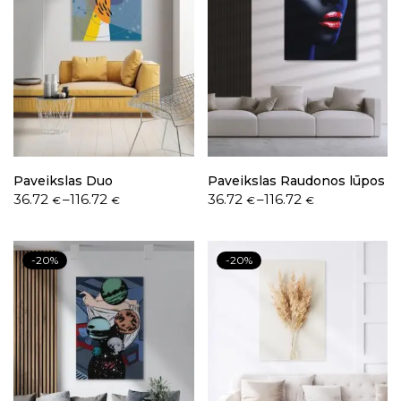
Paveikslas Duo
Paveikslas Raudonos lūpos
36.72
–
116.72
36.72
–
116.72
€
€
€
€
-20%
-20%