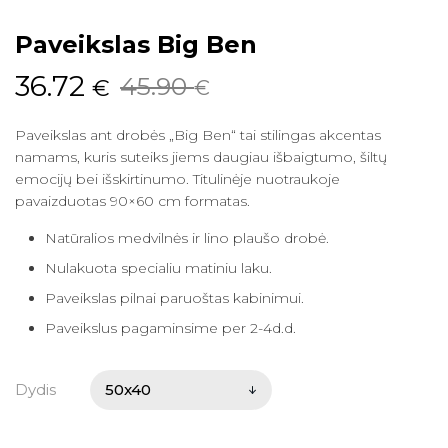
Paveikslas Big Ben
Original
Current
36.72
45.90
€
€
price
price
Paveikslas ant drobės „Big Ben“ tai stilingas akcentas
was:
is:
namams, kuris suteiks jiems daugiau išbaigtumo, šiltų
45.90 €.
36.72 €.
emocijų bei išskirtinumo. Titulinėje nuotraukoje
pavaizduotas 90×60 cm formatas.
Natūralios medvilnės ir lino plaušo drobė.
Nulakuota specialiu matiniu laku.
Paveikslas pilnai paruoštas kabinimui.
Paveikslus pagaminsime per 2-4d.d.
Dydis