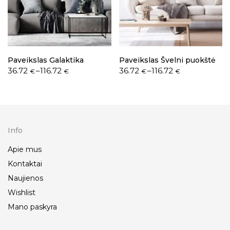
Paveikslas Galaktika
Paveikslas Švelni puokštė
36.72
–
116.72
36.72
–
116.72
€
€
€
€
Info
Apie mus
Kontaktai
Naujienos
Wishlist
Mano paskyra