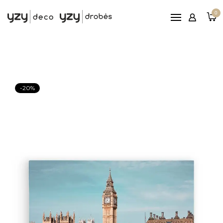
Pagrindinis
0
Printai
Rėmeliai
Paveikslai ant drobės
Reljefiniai paveikslai
-20%
Patarimai
Nemokamas
pristatymas nuo 100€