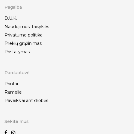
Pagalba
D.U.K.
Naudojimosi taisyklės
Privatumo politika
Prekių grąžinimas
Pristatymas
Parduotuvė
Printai
Rėmeliai
Paveikslai ant drobės
Sekite mus